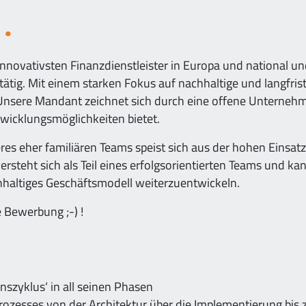
n
innovativsten Finanzdienstleister in Europa und national u
ätig. Mit einem starken Fokus auf nachhaltige und langfri
Unsere Mandant zeichnet sich durch eine offene Unternehm
wicklungsmöglichkeiten bietet.
res eher familiären Teams speist sich aus der hohen Einsat
versteht sich als Teil eines erfolgsorientierten Teams und ka
hhaltiges Geschäftsmodell weiterzuentwickeln.
 Bewerbung ;-) !
zyklus‘ in all seinen Phasen
zesses von der Architektur über die Implementierung bis z