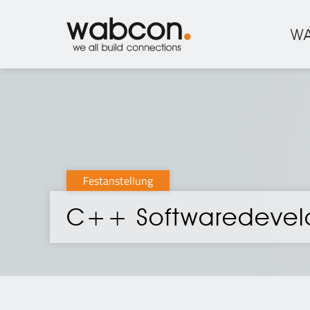
W
Festanstellung
C++ Softwaredevel