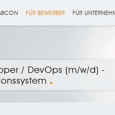
ABCON
FÜR BEWERBER
FÜR UNTERNEH
oper / DevOps (m/w/d) -
tionssystem