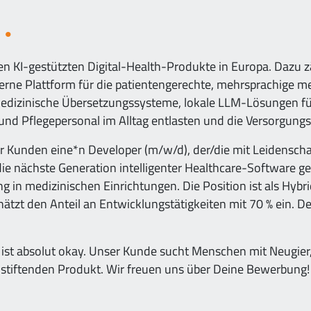
n
en KI-gestützten Digital-Health-Produkte in Europa. Dazu 
rne Plattform für die patientengerechte, mehrsprachige m
 medizinische Übersetzungssysteme, lokale LLM-Lösungen für
und Pflegepersonal im Alltag entlasten und die Versorgungsq
r Kunden eine*n Developer (m/w/d), der/die mit Leidensch
e nächste Generation intelligenter Healthcare-Software ge
g in medizinischen Einrichtungen. Die Position ist als Hyb
tzt den Anteil an Entwicklungstätigkeiten mit 70 % ein. Der 
das ist absolut okay. Unser Kunde sucht Menschen mit Neug
nnstiftenden Produkt. Wir freuen uns über Deine Bewerbung!