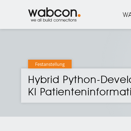
W
Festanstellung
Hybrid Python-Devel
KI Patienteninforma