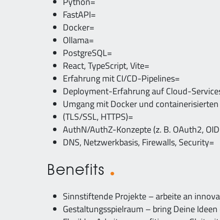
Python=
FastAPI=
Docker=
Ollama=
PostgreSQL=
React, TypeScript, Vite=
Erfahrung mit CI/CD-Pipelines=
Deployment-Erfahrung auf Cloud-Services
Umgang mit Docker und containerisiert
(TLS/SSL, HTTPS)=
AuthN/AuthZ-Konzepte (z. B. OAuth2, OID
DNS, Netzwerkbasis, Firewalls, Security=
Benefits
Sinnstiftende Projekte – arbeite an inno
Gestaltungsspielraum – bring Deine Ideen 