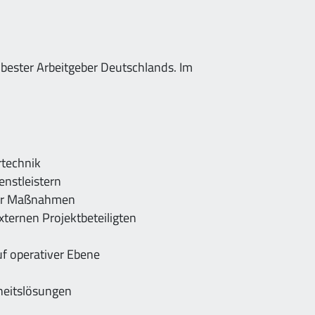
 bester Arbeitgeber Deutschlands. Im
rtechnik
nstleistern
cher Maßnahmen
ternen Projektbeteiligten
f operativer Ebene
n
heitslösungen